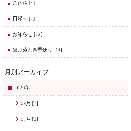
ご宿泊 [4]
日帰り [2]
お知らせ [12]
観月苑と四季便り [24]
ご宿泊プラン一覧
月別アーカイブ
お部屋から探す
会員限定特別プラン
2026年
WEB会員新規登録
08月 [1]
予約確認・変更・キャンセル
マイページログイン
07月 [3]